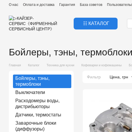
Перейти к основному контенту
О нас
Оплата и доставка
Гарантия
База советов
Пользователь
☷ КАТАЛОГ
Бойлеры, тэны, термоблок
Главная
Каталог
Техника для кухни
Кофеварки и кофемашины
Б
Фильтр
Цена, грн
Бойлеры, тэны,
термоблоки
Выключатели
Расходомеры воды,
дистрибьюторы
Датчики, термостаты
Заварочные блоки
(диффузоры)