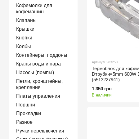
Кофемолки для
кофемашин
Клапаны
Крышки
Кнопки
Колбы
Контейнеры, поддоны
Артикул: 283250
Краны воды и пара
Термоблок для кофе
Насосы (помпы)
Dтрубки=5mm 600W
(5513227941)
Петли, кронштейны,
крепления
1 350 грн
В наличии
Платы управления
Поршни
Прокладки
Разное
Ручки переключения