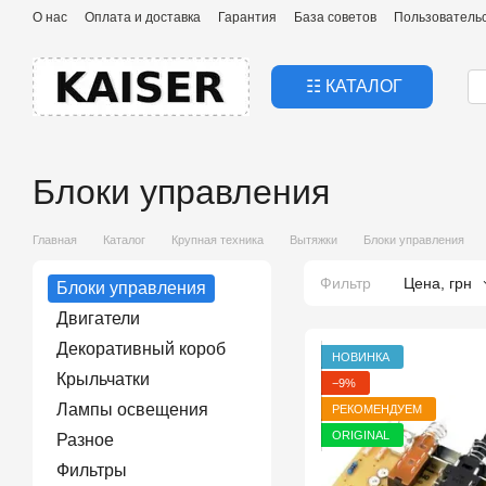
Перейти к основному контенту
О нас
Оплата и доставка
Гарантия
База советов
Пользователь
☷ КАТАЛОГ
Блоки управления
Главная
Каталог
Крупная техника
Вытяжки
Блоки управления
Фильтр
Цена, грн
Блоки управления
Двигатели
Декоративный короб
НОВИНКА
Крыльчатки
−9%
Лампы освещения
РЕКОМЕНДУЕМ
ORIGINAL
Разное
Фильтры