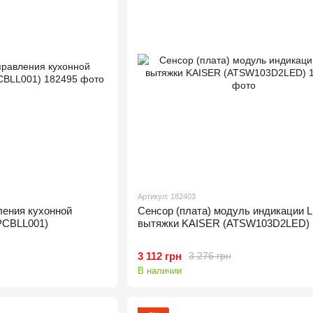
Артикул: 182403
ления кухонной
Сенсор (плата) модуль индикации 
PCBLL001)
вытяжки KAISER (ATSW103D2LED)
3 112 грн
3 276 грн
В наличии