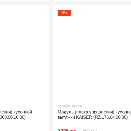
−5%
Артикул: 408809
ления) кухонной
Модуль (плата управления) кухонн
69.00.10.00)
вытяжки KAISER (RZ.176.04.08.00)
2 708 грн
2 850 грн