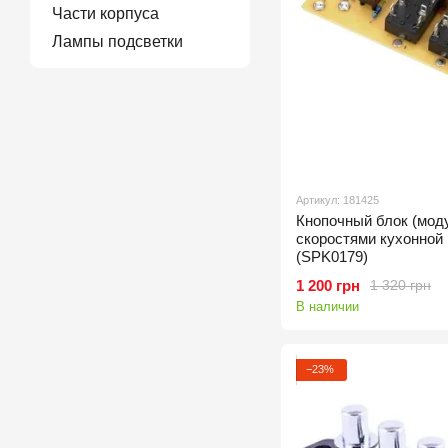
Части корпуса
Лампы подсветки
Артикул: 181425
Кнопочный блок (мод
скоростями кухонной
(SPK0179)
1 200 грн
1 320 грн
В наличии
−23%