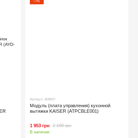
−7%
Артикул: 408807
Модуль (плата управления) кухонной
SER
вытяжки KAISER (ATPCBLE001)
1 953 грн
2 100 грн
В наличии