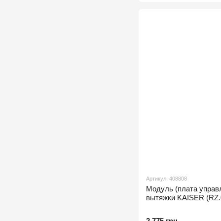
Артикул: 408808
Модуль (плата управ
вытяжки KAISER (RZ.0
2 775 грн