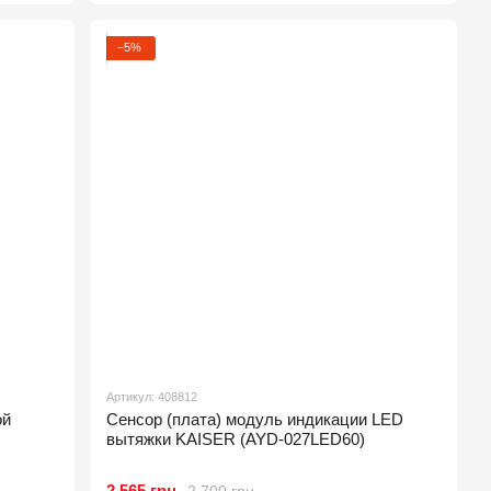
−5%
Артикул: 408812
ой
Сенсор (плата) модуль индикации LED
вытяжки KAISER (AYD-027LED60)
2 565 грн
2 700 грн