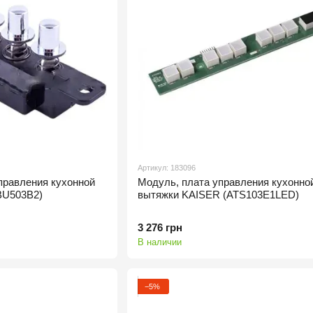
Артикул: 183096
правления кухонной
Модуль, плата управления кухонно
BU503B2)
вытяжки KAISER (ATS103E1LED)
3 276 грн
В наличии
−5%