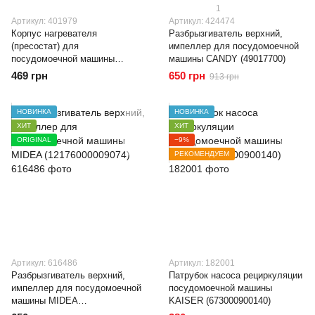
1
Артикул: 401979
Артикул: 424474
Корпус нагревателя
Разбрызгиватель верхний,
(пресостат) для
импеллер для посудомоечной
посудомоечной машины
машины CANDY (49017700)
CANDY (49126772)
469 грн
650 грн
913 грн
НОВИНКА
НОВИНКА
ХИТ
ХИТ
ORIGINAL
−9%
РЕКОМЕНДУЕМ
Артикул: 616486
Артикул: 182001
Разбрызгиватель верхний,
Патрубок насоса рециркуляции
импеллер для посудомоечной
посудомоечной машины
машины MIDEA
KAISER (673000900140)
(12176000009074)