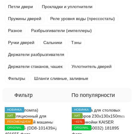
Петли двери
Прокладки и уплотнители
Пружины дверей
Реле уровня воды (прессостаты)
Разное
Разбрызгиватели (импеллеры)
Ручки дверей
Сальники
Тэны
Держатели разбрызгивателя
Держатели стаканов, чашек
Уплотнитель дверей
Фильтры
Шланги сливные, заливные
Фильтр
По популярности
НОВИНКА
НОВИНКА
ХИТ
ХИТ
РЕКОМЕНДУЕМ
−41%
ORIGINAL
ORIGINAL