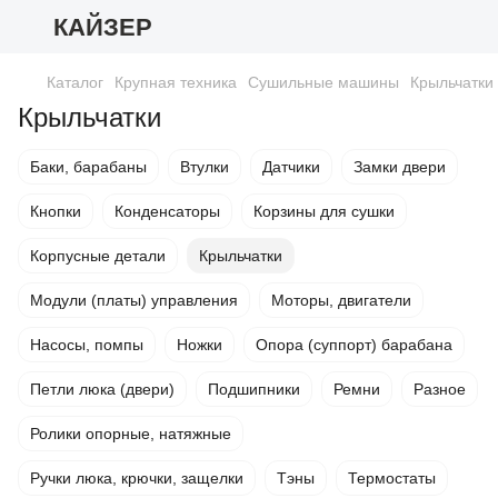
КАЙЗЕР
Каталог
Крупная техника
Сушильные машины
Крыльчатки
Крыльчатки
Баки, барабаны
Втулки
Датчики
Замки двери
Кнопки
Конденсаторы
Корзины для сушки
Корпусные детали
Крыльчатки
Модули (платы) управления
Моторы, двигатели
Насосы, помпы
Ножки
Опора (суппорт) барабана
Петли люка (двери)
Подшипники
Ремни
Разное
Ролики опорные, натяжные
Ручки люка, крючки, защелки
Тэны
Термостаты