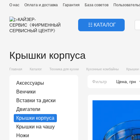
Перейти к основному контенту
О нас
Оплата и доставка
Гарантия
База советов
Пользователь
☷ КАТАЛОГ
Крышки корпуса
Главная
Каталог
Техника для кухни
Кухонные комбайны
Крышки 
Фильтр
Цена, грн
Аксессуары
Венчики
Вставки та диски
Двигатели
Крышки корпуса
Крышки на чашу
Ножи