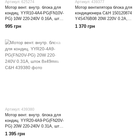
Артикул: 625274
Артикул: 439377
Мотор вент. внутр. блока для
Мотор вентилятора блока для
кондиц. YYR10-4A4-PG(FN10V-
кондиционера C&H 150120874
PG) 10W 220-240V 0.16A, шток
Y4S476B08 20W 220V 0.2A,
8x46mm C&H
шток 8x49mm
995 грн
1 370 грн
Артикул: 439380
Мотор вент. внутр. блока для
кондиц. YYR20-4A9-PG(FN20V-
PG) 20W 220-240V 0.31A, шток
8x49mm C&H
1 395 грн