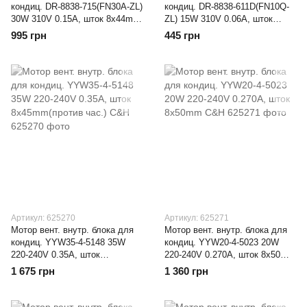
кондиц. DR-8838-715(FN30A-ZL)
кондиц. DR-8838-611D(FN10Q-
30W 310V 0.15A, шток 8x44mm
ZL) 15W 310V 0.06A, шток
C&H
8x34mm C&H
995 грн
445 грн
Артикул: 625270
Артикул: 625271
Мотор вент. внутр. блока для
Мотор вент. внутр. блока для
кондиц. YYW35-4-5148 35W
кондиц. YYW20-4-5023 20W
220-240V 0.35A, шток
220-240V 0.270A, шток 8x50mm
8x45mm(против час.) C&H
C&H
1 675 грн
1 360 грн