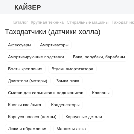
КАЙЗЕР
Каталог
Крупная техника
Стиральные машины
Таходатчик
Таходатчики (датчики холла)
Аксессуары
Амортизаторы
Амортизирующие подставки
Баки, полубаки, барабаны
Болты крепления
Втулки амортизатора
Двигатели (моторы)
Замки люка
Смазки для сальников и подшипников
Клапаны
Кнопки вкл./выкл.
Конденсаторы
Корпуса насоса (помпы)
Корпусные детали
Люки и обрамления
Манжеты люка