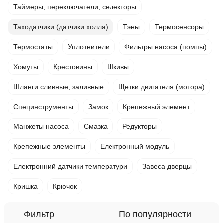
Таймеры, переключатели, селекторы
Таходатчики (датчики холла)
Тэны
Термосенсоры
Термостаты
Уплотнители
Фильтры насоса (помпы)
Хомуты
Крестовины
Шкивы
Шланги сливные, заливные
Щетки двигателя (мотора)
Специнструменты
Замок
Крепежный элемент
Манжеты насоса
Смазка
Редукторы
Крепежные элементы
Електронный модуль
Електронний датчики температури
Завеса дверцы
Кришка
Крючок
Фильтр
По популярности