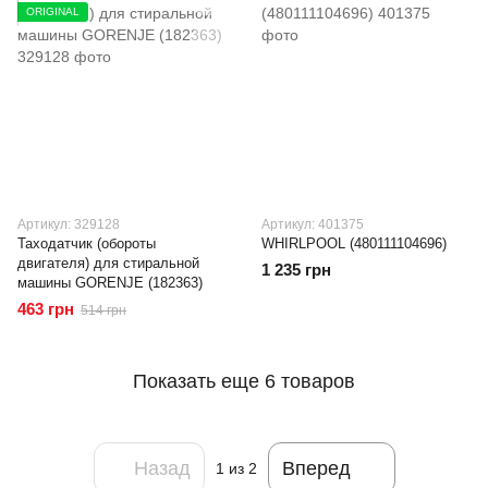
ORIGINAL
Артикул: 329128
Артикул: 401375
Таходатчик (обороты
WHIRLPOOL (480111104696)
двигателя) для стиральной
1 235 грн
машины GORENJE (182363)
463 грн
514 грн
Показать еще 6 товаров
Назад
Вперед
1
из 2