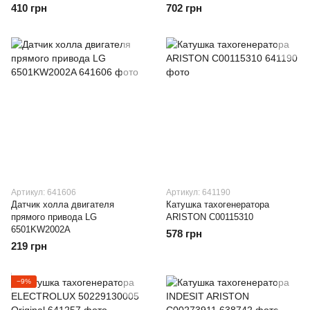
00076A)
410 грн
702 грн
Артикул: 641606
Артикул: 641190
Датчик холла двигателя
Катушка тахогенератора
прямого привода LG
ARISTON C00115310
6501KW2002A
578 грн
219 грн
−9%