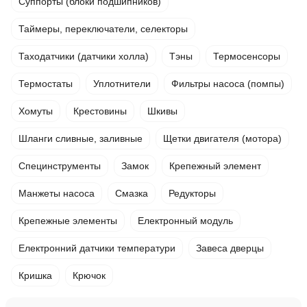
Суппорты (блоки подшипников)
Таймеры, переключатели, селекторы
Таходатчики (датчики холла)
Тэны
Термосенсоры
Термостаты
Уплотнители
Фильтры насоса (помпы)
Хомуты
Крестовины
Шкивы
Шланги сливные, заливные
Щетки двигателя (мотора)
Специнструменты
Замок
Крепежный элемент
Манжеты насоса
Смазка
Редукторы
Крепежные элементы
Електронный модуль
Електронний датчики температури
Завеса дверцы
Кришка
Крючок