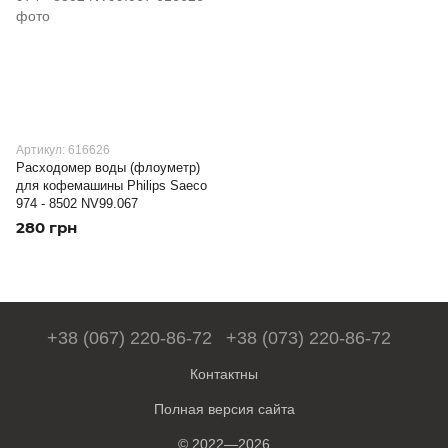
Артикул: 616626
Расходомер воды (флоуметр)
для кофемашины Philips Saeco
974 - 8502 NV99.067
280 грн
+38 (067) 220-86-72
+38 (073) 220-86-72
Контактны
Полная версия сайта
© 2022—2026