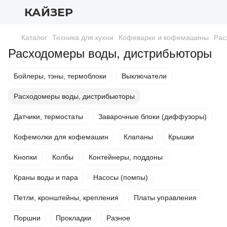
КАЙЗЕР
Каталог
Техника для кухни
Кофеварки и кофемашины
Рас
Расходомеры воды, дистрибьюторы
Бойлеры, тэны, термоблоки
Выключатели
Расходомеры воды, дистрибьюторы
Датчики, термостаты
Заварочные блоки (диффузоры)
Кофемолки для кофемашин
Клапаны
Крышки
Кнопки
Колбы
Контейнеры, поддоны
Краны воды и пара
Насосы (помпы)
Петли, кронштейны, крепления
Платы управления
Поршни
Прокладки
Разное