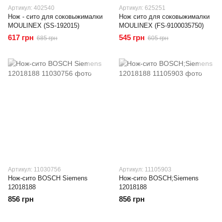
Артикул: 402540
Артикул: 625251
Нож - сито для соковыжималки
Нож сито для соковыжималки
MOULINEX (SS-192015)
MOULINEX (FS-9100035750)
617 грн
545 грн
685 грн
605 грн
Артикул: 11030756
Артикул: 11105903
Нож-сито BOSCH Siemens
Нож-сито BOSCH;Siemens
12018188
12018188
856 грн
856 грн