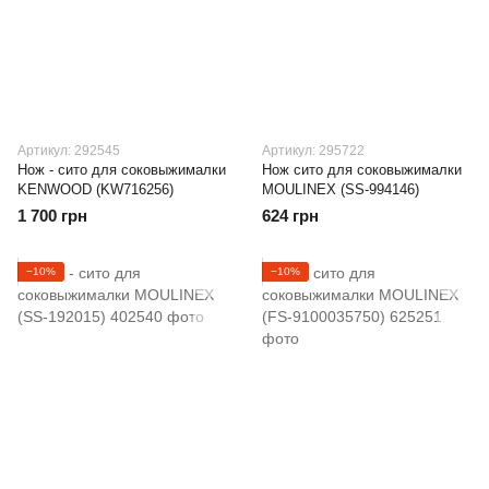
Артикул: 292545
Артикул: 295722
Нож - сито для соковыжималки
Нож сито для соковыжималки
KENWOOD (KW716256)
MOULINEX (SS-994146)
1 700 грн
624 грн
−10%
−10%