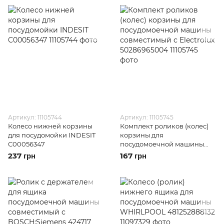
Артикул: 11105744
Артикул: 11105745
Колесо нижней корзины
Комплект роликов (колес)
для посудомойки INDESIT
корзины для
C00056347
посудомоечной машины
совместимый с Electrolux
237 грн
167 грн
50286965004