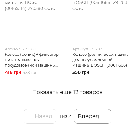
Артикул: 270580
Артикул: 291783
Колесо (ролик) + фиксатор
Колесо (ролик) верх. ящика
нижн. ящика для
для посудомоечной
посудомоечной машины
машины BOSCH (00611666)
BOSCH (00165314)
416 грн
350 грн
438 грн
Показать еще 12 товаров
Назад
Вперед
1
из 2