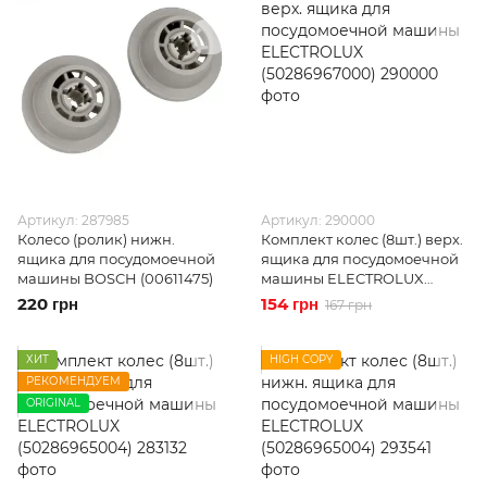
Артикул: 287985
Артикул: 290000
Колесо (ролик) нижн.
Комплект колес (8шт.) верх.
ящика для посудомоечной
ящика для посудомоечной
машины BOSCH (00611475)
машины ELECTROLUX
(50286967000)
220 грн
154 грн
167 грн
ХИТ
HIGH COPY
РЕКОМЕНДУЕМ
ORIGINAL