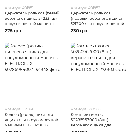
Артикул: 401951
Артикул: 401952
Держатель роликов (левый)
Держатель роликов
верхнего ящика 542331 для
(правый) верхнего ящика
посудомоечной машины
521700 для посудомоечной
GORENJE
машины GORENJE
275 грн
230 грн
Артикул: 154948
Артикул: 273903
Колесо (ролик) нижнего
Комплект колес
ящика для посудомоечной
50286967000 (8шт)
машины ELECTROLUX
верхнего ящика для
50286964007
посудомоечной машины
225 грн
270 грн