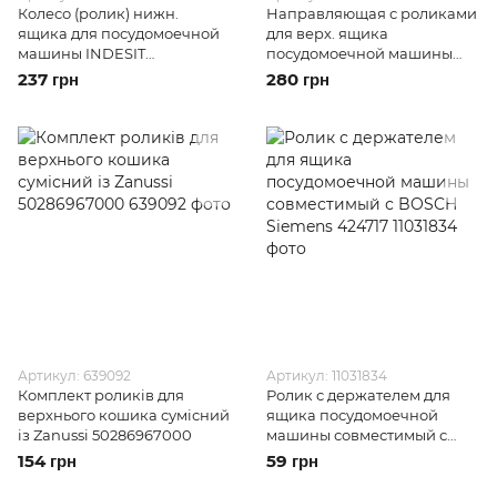
Колесо (ролик) нижн.
Направляющая с роликами
ящика для посудомоечной
для верх. ящика
машины INDESIT
посудомоечной машины
ОРИГИНАЛ (C00056347)
GORENJE (884679)
237 грн
280 грн
Артикул: 639092
Артикул: 11031834
Комплект роликів для
Ролик с держателем для
верхнього кошика сумісний
ящика посудомоечной
із Zanussi 50286967000
машины совместимый с
BOSCH Siemens 424717
154 грн
59 грн