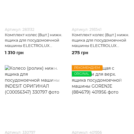
Артикул: 283132
Артикул: 293541
Комплект колес (8шт.) нижн.
Комплект колес (8шт.) нижн.
ящика для посудомоечной
ящика для посудомоечной
машины ELECTROLUX
машины ELECTROLUX
(50286965004)
(50286965004)
1 310 грн
275 грн
РЕКОМЕНДУЕМ
ORIGINAL
Артикул: 330797
Артикул: 401956