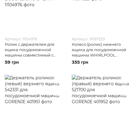
Артикул: 11104976
Артикул: 11097329
Ролик с держателем для
Колесо (ролик) нижнего
ящика посудомоечной
ящика для посудомоечной
машины совместимый с
машины WHIRLPOOL
BOSCH;Siemens 424717
481252888132
59 грн
355 грн