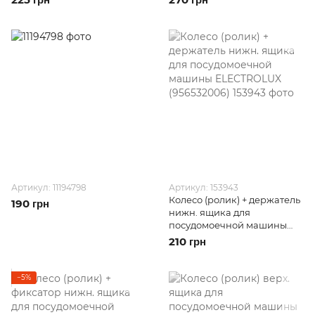
ELECTROLUX
Артикул: 11194798
Артикул: 153943
Колесо (ролик) + держатель
190 грн
нижн. ящика для
посудомоечной машины
ELECTROLUX (956532006)
210 грн
−5%