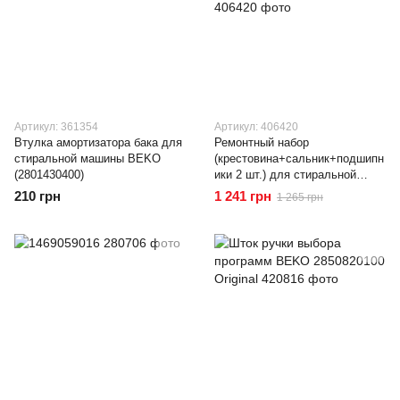
Артикул: 361354
Артикул: 406420
Втулка амортизатора бака для
Ремонтный набор
стиральной машины BEKO
(крестовина+сальник+подшипн
(2801430400)
ики 2 шт.) для стиральной
машины LG (MHW34308901)
210 грн
1 241 грн
1 265 грн