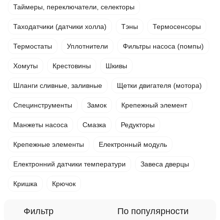
Таймеры, переключатели, селекторы
Таходатчики (датчики холла)
Тэны
Термосенсоры
Термостаты
Уплотнители
Фильтры насоса (помпы)
Хомуты
Крестовины
Шкивы
Шланги сливные, заливные
Щетки двигателя (мотора)
Специнструменты
Замок
Крепежный элемент
Манжеты насоса
Смазка
Редукторы
Крепежные элементы
Електронный модуль
Електронний датчики температури
Завеса дверцы
Кришка
Крючок
Фильтр
По популярности