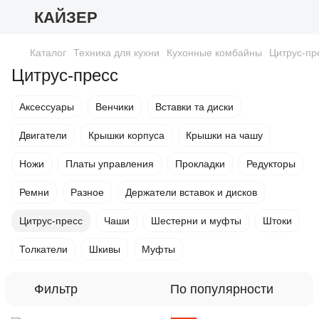
КАЙЗЕР
Каталог
Техника для кухни
Кухонные комбайны
Цитрус-пр
Цитрус-пресс
Аксессуары
Венчики
Вставки та диски
Двигатели
Крышки корпуса
Крышки на чашу
Ножи
Платы управления
Прокладки
Редукторы
Ремни
Разное
Держатели вставок и дисков
Цитрус-пресс
Чаши
Шестерни и муфты
Штоки
Толкатели
Шкивы
Муфты
Фильтр
По популярности