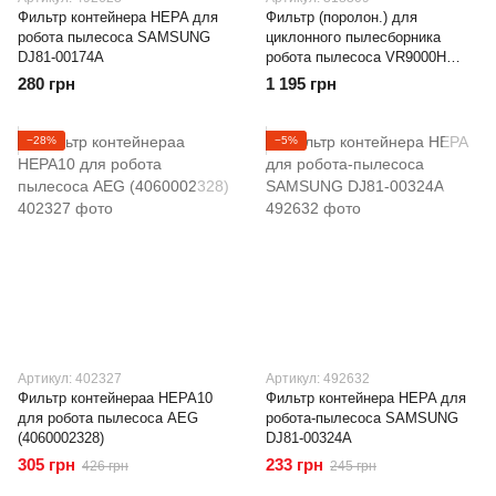
Фильтр контейнера HEPA для
Фильтр (поролон.) для
робота пылесоса SAMSUNG
циклонного пылесборника
DJ81-00174A
робота пылесоса VR9000H
SAMSUNG (DJ63-01436A)
280 грн
1 195 грн
−28%
−5%
Артикул: 402327
Артикул: 492632
Фильтр контейнераа HEPA10
Фильтр контейнера HEPA для
для робота пылесоса AEG
робота-пылесоса SAMSUNG
(4060002328)
DJ81-00324A
305 грн
233 грн
426 грн
245 грн