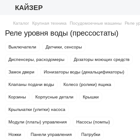
КАЙЗЕР
Каталог
Крупная техника
Посудомоечные машины
Реле у
Реле уровня воды (прессостаты)
Выключатели
Датчики, сенсоры
Диспенсеры, расходомеры
Дозаторы моющих средств
Замок двери
Ионизаторы воды (декальцификаторы)
Клапаны подачи воды
Колесо (ролики) ящика
Корзины
Корпусные детали
Крышки
Крыльчатки (улитки) насоса
Модули (платы) управления
Насосы (помпы)
Ножки
Панели управления
Патрубки