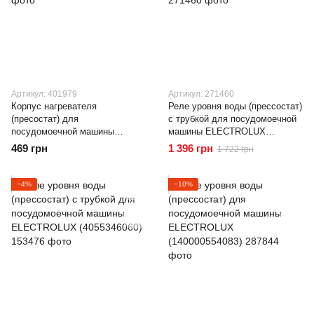
Артикул: 401979
Артикул: 271460
Корпус нагревателя
Реле уровня воды (прессостат)
(пресостат) для
c трубкой для посудомоечной
посудомоечной машины
машины ELECTROLUX
CANDY (49126772)
(1174745008)
469 грн
1 396 грн
1 722 грн
−4%
−10%