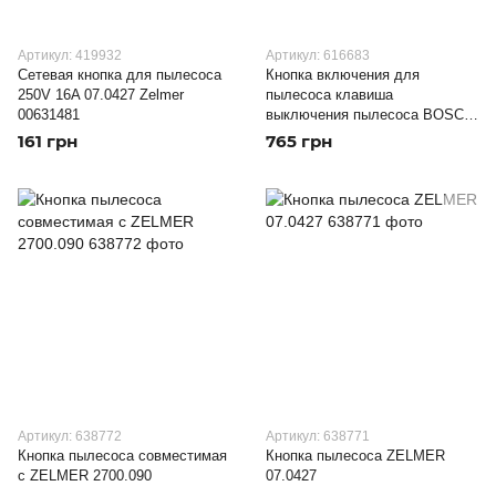
Артикул: 419932
Артикул: 616683
Сетевая кнопка для пылесоса
Кнопка включения для
250V 16A 07.0427 Zelmer
пылесоса клавиша
00631481
выключения пылесоса BOSCH
(00631381)
161 грн
765 грн
Артикул: 638772
Артикул: 638771
Кнопка пылесоса совместимая
Кнопка пылесоса ZELMER
с ZELMER 2700.090
07.0427