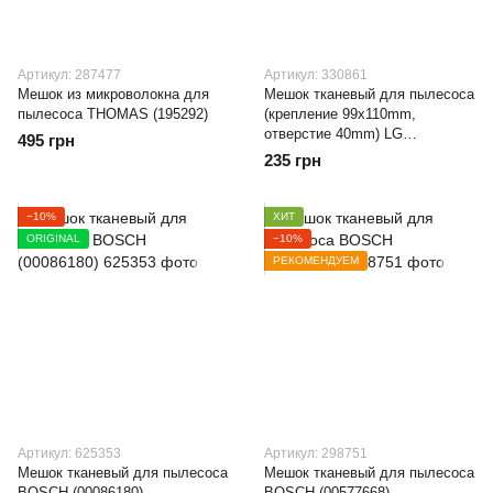
Артикул: 287477
Артикул: 330861
Мешок из микроволокна для
Мешок тканевый для пылесоса
пылесоса THOMAS (195292)
(крепление 99x110mm,
отверстие 40mm) LG
495 грн
(5231FI2024H)
235 грн
−10%
ХИТ
ORIGINAL
−10%
РЕКОМЕНДУЕМ
Артикул: 625353
Артикул: 298751
Мешок тканевый для пылесоса
Мешок тканевый для пылесоса
BOSCH (00086180)
BOSCH (00577668)