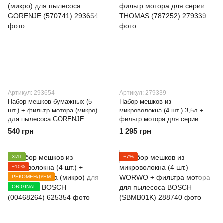
Артикул: 293654
Артикул: 279339
Набор мешков бумажных (5
Набор мешков из
шт.) + фильтр мотора (микро)
микроволокна (4 шт.) 3,5л +
для пылесоса GORENJE
фильтр мотора для серии
(570741)
THOMAS (787252)
540 грн
1 295 грн
ХИТ
−7%
−10%
РЕКОМЕНДУЕМ
ORIGINAL