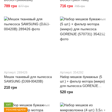
789 грн
716 грн
877 грн
795 грн
Артикул: 289426
Артикул: 354292
Мешок тканевый для пылесоса
Набор мешков бумажных (5
SAMSUNG (DJ69-00420B)
шт.) + фильтр мотора (микро)
для пылесоса GORENJE
210 грн
(570731)
520 грн
ХИТ
РЕКОМЕНДУЕМ