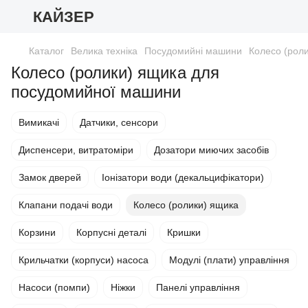
КАЙЗЕР
Каталог
Велика техніка
Посудомийні машини
Колесо (рол
Колесо (ролики) ящика для
посудомийної машини
Вимикачі
Датчики, сенсори
Диспенсери, витратоміри
Дозатори миючих засобів
Замок дверей
Іонізатори води (декальцифікатори)
Клапани подачі води
Колесо (ролики) ящика
Корзини
Корпусні деталі
Кришки
Крильчатки (корпуси) насоса
Модулі (плати) управління
Насоси (помпи)
Ніжки
Панелі управління