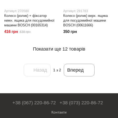
Артикул: 270580
Артикул: 291783
Колесо (ролик) + фіксатор
Колесо (ролик) верх. ящика
нижн. ящика для посудомийної
для посудомийної машини
машини BOSCH (00165314)
BOSCH (00611666)
416 грн
350 грн
438 грн
Показати ще 12 товарів
Назад
Вперед
1
з 2
+38 (067) 220-86-72
+38 (073) 220-86-72
Контакти