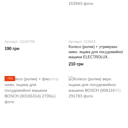
Артикул: 11194798
Артикул: 153943
Колесо (ролик) + утримувач
190 грн
нижн. ящика для посудомийної
машини ELECTROLUX
(956532006)
210 грн
−5%