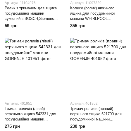
Артикул: 11104976
Артикул: 11097329
Ролик з тримачем для ящика
Колесо (ролик) нижнього
посудомийної машини
ящика для посудомийної
сумісний з BOSCH;Siemens
машини WHIRLPOOL
424717
481252888132
59 грн
355 грн
Артикул: 401951
Артикул: 401952
Тримач роликів (лівий)
Тримач роликів (правий)
верхнього ящика 542331 для
верхнього ящика 521700 для
посудомийної машини
посудомийної машини
GORENJE
GORENJE
275 грн
230 грн