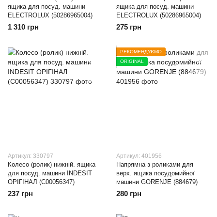
ящика для посуд. машини
ящика для посуд. машини
ELECTROLUX (50286965004)
ELECTROLUX (50286965004)
1 310 грн
275 грн
РЕКОМЕНДУЄМО
ORIGINAL
Артикул: 330797
Артикул: 401956
Колесо (ролик) нижній. ящика
Напрямна з роликами для
для посуд. машини INDESIT
верх. ящика посудомийної
ОРІГІНАЛ (C00056347)
машини GORENJE (884679)
237 грн
280 грн