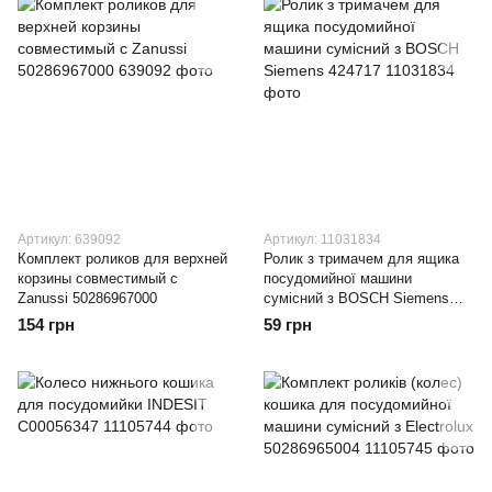
Артикул: 639092
Артикул: 11031834
Комплект роликов для верхней
Ролик з тримачем для ящика
корзины совместимый с
посудомийної машини
Zanussi 50286967000
сумісний з BOSCH Siemens
424717
154 грн
59 грн