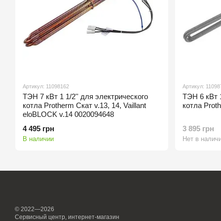
Артикул: 11098162
Артикул: 11098
ТЭН 7 кВт 1 1/2'' для электрического
ТЭН 6 кВт 1
котла Protherm Скат v.13, 14, Vaillant
котла Prot
eloBLOCK v.14 0020094648
4 495 грн
3 895 грн
В наличии
Нет в налич
© 2022—2026
Сервисный центр, интернет-магазин