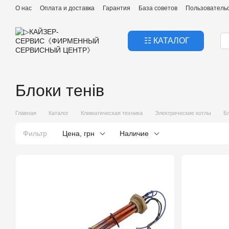
Перейти к основному контенту
О нас
Оплата и доставка
Гарантия
База советов
Пользователь
☷ КАТАЛОГ
Блоки тенів
Главная
Каталог
Климатическая техника
Электрические котлы
Бл
Фильтр
Цена, грн
Наличие