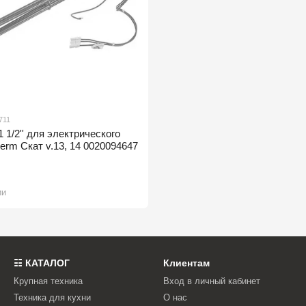
711
 1/2'' для электрического
herm Скат v.13, 14 0020094647
ии
☷ КАТАЛОГ
Клиентам
Крупная техника
Вход в личный кабинет
Техника для кухни
О нас