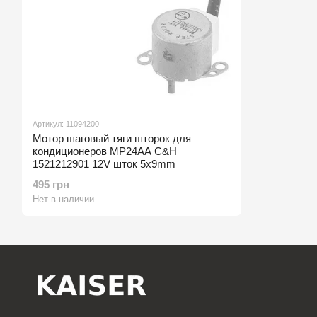
Артикул: 11094200
Мотор шаговый тяги шторок для
кондиционеров MP24AA C&H
1521212901 12V шток 5x9mm
495 грн
Нет в наличии