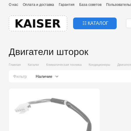
Перейти к основному контенту
О нас
Оплата и доставка
Гарантия
База советов
Пользователь
☷ КАТАЛОГ
Двигатели шторок
Главная
Каталог
Климатическая техника
Кондиционеры
Двигател
Фильтр
Наличие