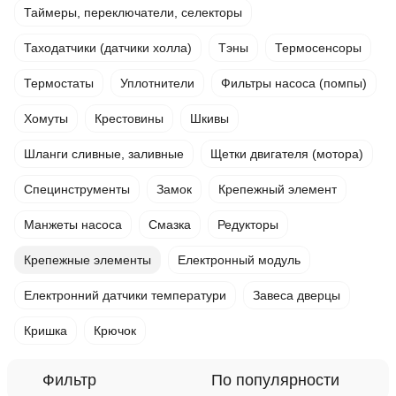
Таймеры, переключатели, селекторы
Таходатчики (датчики холла)
Тэны
Термосенсоры
Термостаты
Уплотнители
Фильтры насоса (помпы)
Хомуты
Крестовины
Шкивы
Шланги сливные, заливные
Щетки двигателя (мотора)
Специнструменты
Замок
Крепежный элемент
Манжеты насоса
Смазка
Редукторы
Крепежные элементы
Електронный модуль
Електронний датчики температури
Завеса дверцы
Кришка
Крючок
Фильтр
По популярности