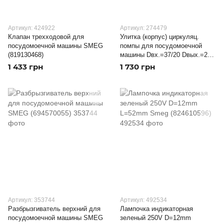
Артикул: 424922
Артикул: 274479
Клапан трехходовой для
Улитка (корпус) циркуляц.
посудомоечной машины SMEG
помпы для посудомоечной
(819130468)
машины Dвх.=37/20 Dвых.=27
SMEG (690071087)
1 433 грн
1 730 грн
Артикул: 353744
Артикул: 492534
Разбрызгиватель верхний для
Лампочка индикаторная
посудомоечной машины SMEG
зеленый 250V D=12mm