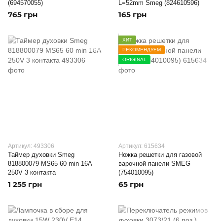
(694570055)
L=52mm Smeg (824610596)
765 грн
165 грн
ХИТ
РЕКОМЕНДУЕМ
ORIGINAL
Артикул: 493306
Артикул: 615634
Таймер духовки Smeg
Ножка решетки для газовой
818800079 MS65 60 min 16A
варочной панели SMEG
250V 3 контакта
(754010095)
1 255 грн
65 грн