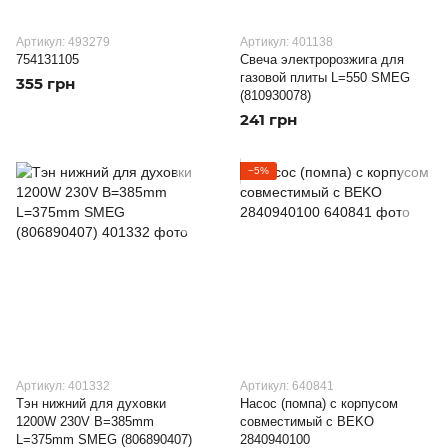
Артикул: 493279
Артикул: 401138
754131105
Свеча электророзжига для
газовой плиты L=550 SMEG
355 грн
(810930078)
241 грн
−5%
Артикул: 401332
Артикул: 640841
Тэн нижний для духовки
Насос (помпа) с корпусом
1200W 230V B=385mm
совместимый с BEKO
L=375mm SMEG (806890407)
2840940100