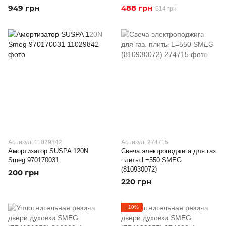
949 грн
488 грн
514 грн
Артикул: 11029842
Артикул: 274715
Амортизатор SUSPA 120N
Свеча электроподжига для газ.
Smeg 970170031
плиты L=550 SMEG
(810930072)
200 грн
220 грн
−10%