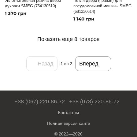
Уплотнительная резина двери
Петля двери (правая) для
духовки SMEG (754130519)
посудомоечной машины SMEG
(681330614)
1 370 грн
1 140 грн
Показать еще 8 товаров
Назад
Вперед
1
из 2
+38 (067) 220-86-72
+38 (073) 220-86-72
Контактны
Полная версия сайта
© 2022—2026