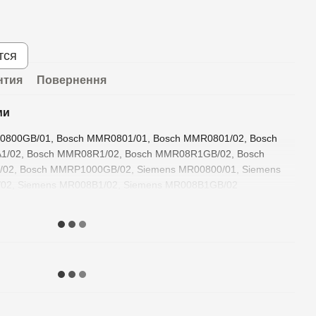
тся
нтия
Повернення
ми
0800GB/01, Bosch MMR0801/01, Bosch MMR0801/02, Bosch
/02, Bosch MMR08R1/02, Bosch MMR08R1GB/02, Bosch
02, Bosch MMRP1000GB/02, Siemens MR00800/01, Siemens
/02, Siemens MR008B1/02, Siemens MR008B1GB/02