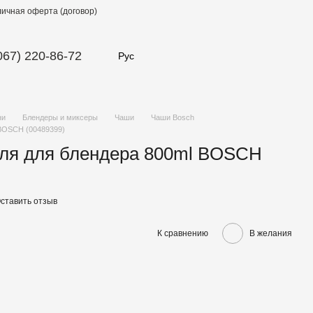
ичная оферта (договор)
067) 220-86-72
Рус
ни
Блендеры и миксеры
Чаши
Чаши Bosch
 BOSCH (00489399)
ля для блендера 800ml BOSCH
ставить отзыв
К сравнению
В желания