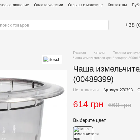
ское соглашение
Оплата частями
Отзывы о магазине
Контактны
Публ
+38 (
Главная
Каталог
Техника для кух
Чаша измельчителя для блендера 800ml
Чаша измельчите
(00489399)
Нет в наличии
Артикул: 270793
О
614 грн
660 грн
Выберите цвет