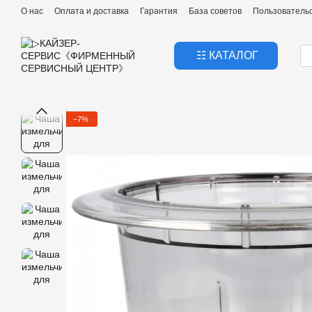
Перейти к основному контенту
О нас
Оплата и доставка
Гарантия
База советов
Пользователь
☷ КАТАЛОГ
−7%