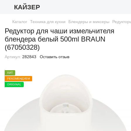
КАЙЗЕР
Каталог
Техника для кухни
Блендеры и миксеры
Редуктор
Редуктор для чаши измельчителя
блендера белый 500ml BRAUN
(67050328)
Артикул:
282843
Оставить отзыв
ХИТ
РЕКОМЕНДУЕМ
ORIGINAL