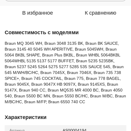
В избранное
К сравнению
Совместимость с моделями
Braun MQ 3045 WH, Braun 3048 3135 BK, Braun BK SAUCE,
Braun 3145 40 5045 WH APERITIVE, Braun 5045WH, Braun
5064 BKBL SHAPE, Braun Plus BKBL, Braun WHBL 5064BKBL
5064WHBL 5135 5137 5177 BUFFET, Braun 5235 5235BK,
Braun 5237 5245 5264 5275 5277 5285 535 SAUCE 545, Braun
545 M/WH/BC/HC, Braun 7045X, Braun 7046X, Braun 735 738
SPICE+, Braun 745 COCKTAIL, Braun 775, Braun 778 BAGEL,
Braun 9045X, Braun 9047X HB 9097X, Braun 9145XS, Braun
9147X, Braun 940 CC, Braun MQ535 MR 4000 BC, Braun 4050
540, Braun 5500 BC MN, Braun 5550 BC/HC, Braun M/BC, Braun
M/BC/HC, Braun M/FP, Braun 6550 740 CC
Характеристики
Артикул
AS00004194