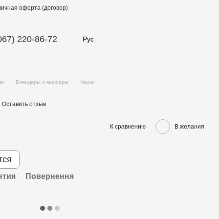
ичная оферта (договор)
067) 220-86-72
Рус
ни
Блендеры и миксеры
Чаши
Оставить отзыв
К сравнению
В желания
тся
нтия
Повернення