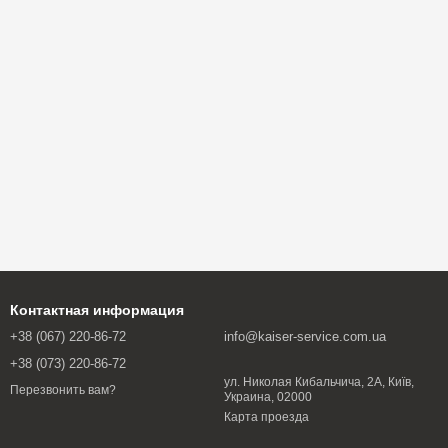
Контактная информация
+38 (067) 220-86-72
info@kaiser-service.com.ua
+38 (073) 220-86-72
ул. Николая Кибальчича, 2А, Київ,
Перезвонить вам?
Украина, 02000
Карта проезда