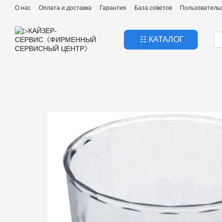
Перейти к основному контенту
О нас
Оплата и доставка
Гарантия
База советов
Пользователь
☷ КАТАЛОГ