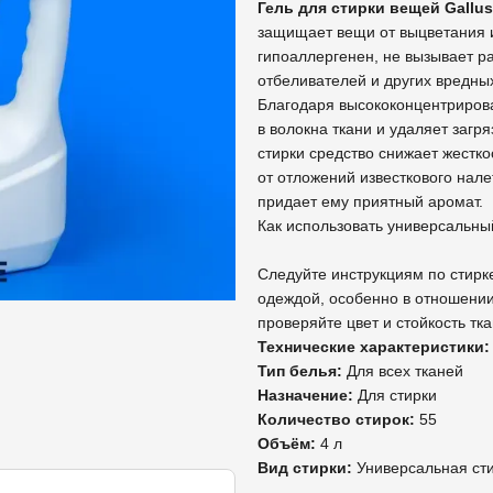
Гель для стирки вещей Gallus
защищает вещи от выцветания 
гипоаллергенен, не вызывает р
отбеливателей и других вредны
Благодаря высококонцентрирова
в волокна ткани и удаляет загр
стирки средство снижает жестк
от отложений известкового нале
придает ему приятный аромат.
Как использовать универсальн
Следуйте инструкциям по стирке
одеждой, особенно в отношени
проверяйте цвет и стойкость тк
Технические характеристики:
Тип белья:
Для всех тканей
Назначение:
Для стирки
Количество стирок:
55
Объём:
4 л
Вид стирки:
Универсальная ст