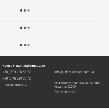
Контактная информация
+38 (067) 220-86-72
info@kaiser-service.com.ua
+38 (073) 220-86-72
ул. Николая Кибальчича, 2А, Київ,
Перезвонить вам?
Украина, 02000
Карта проезда