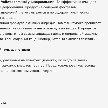
 Vollwaschmittel универсальний, 4л
эффективно очищает,
и деформации. Продукт не содержит фосфатов,
аздражений, легко смывается и не содержит химических
х веществ.
нной формуле активных ингредиентов гель глубоко проникает
язнения, не оставляя пятен и разводов на вещах. В процессе
ость воды и тем самым защищает детали стиральной машины
та. Гель содержит кондиционер, который смягчает текстиль и
ый
гель для стирки
, указанным на этикетках (ярлыках) по уходу за вашей
и максимальных температур. Перед использованием всегда
ани на незаметном участке изделия.
ирка