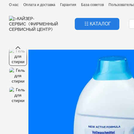
Перейти к основному контенту
О нас
Оплата и доставка
Гарантия
База советов
Пользователь
☷ КАТАЛОГ