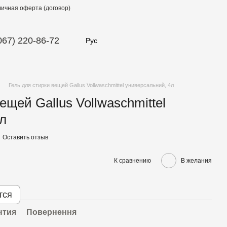
ичная оферта (договор)
067) 220-86-72
Рус
Гель для стирки вещей Gallus Vollwaschmittel универсальний, 4л
ещей Gallus Vollwaschmittel
л
Оставить отзыв
К сравнению
В желания
тся
нтия
Повернення