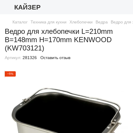
КАЙЗЕР
Каталог
Техника для кухни
Хлебопечки
Ведра
Ведро для
Ведро для хлебопечки L=210mm
B=148mm H=170mm KENWOOD
(KW703121)
Артикул:
281326
Оставить отзыв
−5%