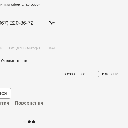
ичная оферта (договор)
067) 220-86-72
Рус
ни
Блендеры и миксеры
Ножи
Оставить отзыв
К сравнению
В желания
тся
нтия
Повернення