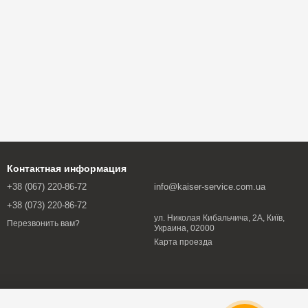
Контактная информация
+38 (067) 220-86-72
info@kaiser-service.com.ua
+38 (073) 220-86-72
ул. Николая Кибальчича, 2А, Київ,
Перезвонить вам?
Украина, 02000
Карта проезда