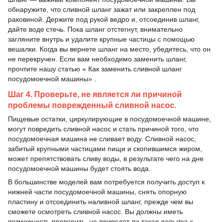
обнаружите, что сливной шланг зажат или закреплен под
раковиной. Держите под рукой ведро и, отсоединив шланг,
дайте воде стечь. Пока шланг отстегнут, внимательно
загляните внутрь и удалите крупные частицы с помощью
вешалки. Когда вы вернете шланг на место, убедитесь, что он
не перекручен. Если вам необходимо заменить шланг,
прочтите нашу статью « Как заменить сливной шланг
посудомоечной машины» .
Шаг 4. Проверьте, не является ли причиной
проблемы поврежденный сливной насос.
Пищевые остатки, циркулирующие в посудомоечной машине,
могут повредить сливной насос и стать причиной того, что
посудомоечная машина не сливает воду. Сливной насос,
забитый крупными частицами пищи и скопившимся жиром,
может препятствовать сливу воды, в результате чего на дне
посудомоечной машины будет стоять вода.
В большинстве моделей вам потребуется получить доступ к
нижней части посудомоечной машины, снять опорную
пластину и отсоединить наливной шланг, прежде чем вы
сможете осмотреть сливной насос. Вы должны иметь
возможность проверить, не приведет ли такая попытка к