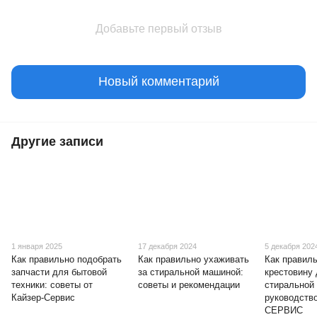
Добавьте первый отзыв
Новый комментарий
Другие записи
1 января 2025
17 декабря 2024
5 декабря 202
Как правильно подобрать
Как правильно ухаживать
Как правил
запчасти для бытовой
за стиральной машиной:
крестовину
техники: советы от
советы и рекомендации
стиральной
Кайзер-Сервис
руководств
СЕРВИС