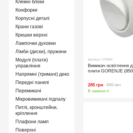
Клемні блоки
Конфорки
Корпусні деталі
Крани газові
Кришки верхні
Лампочки духовки
Лімби (диски), пружини
Модулі (плати)
Артикул: 279384
Вимикач освітлення ду
управління
плити GORENJE (850
Напрямні (тримачі) деко
Передні панелі
285 грн
300 грн
Перемикачі
В наявності
Мікровимикачі підпалу
Петлі, кронштейни,
кріплення
Плафони ламп
Поверхні