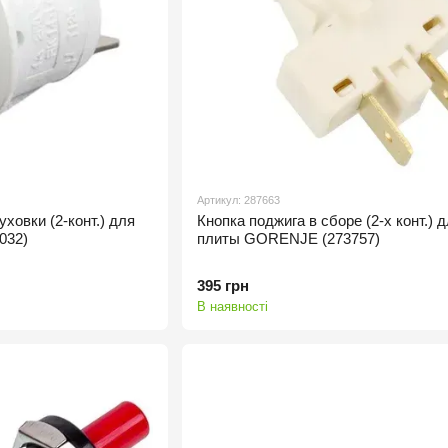
Артикул: 287663
ховки (2-конт.) для
Кнопка поджига в сборе (2-х конт.) 
032)
плиты GORENJE (273757)
395 грн
В наявності