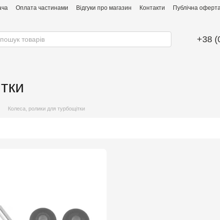
ача
Оплата частинами
Відгуки про магазин
Контакти
Публічна оферта 
+38 (
ітки
Колеса, ролики для турбощітки