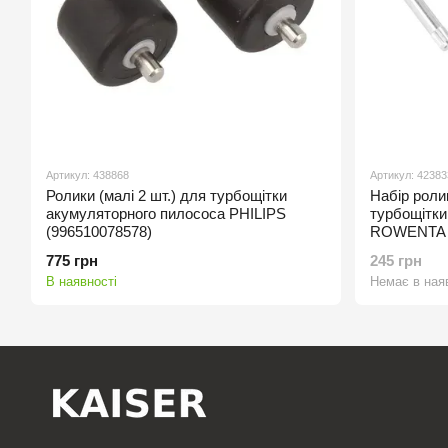
Артикул: 438868
Артикул: 42383
Ролики (малі 2 шт.) для турбощітки
Набір ролик
акумуляторного пилососа PHILIPS
турбощітки
(996510078578)
ROWENTA (
775 грн
245 грн
В наявності
Немає в ная