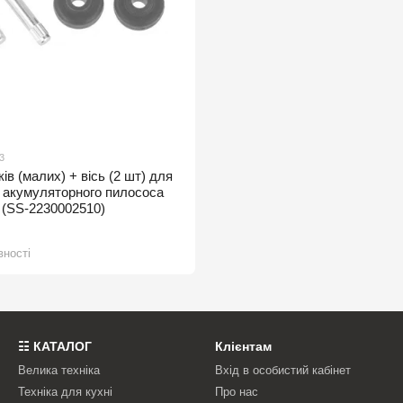
3
ів (малих) + вісь (2 шт) для
 акумуляторного пилососа
SS-2230002510)
вності
☷ КАТАЛОГ
Клієнтам
Велика техніка
Вхід в особистий кабінет
Техніка для кухні
Про нас