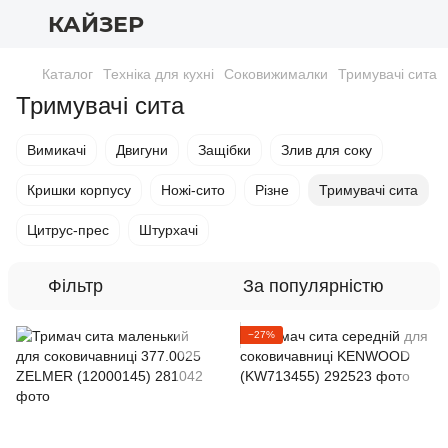
КАЙЗЕР
Каталог
Техніка для кухні
Соковижималки
Тримувачі сита
Тримувачі сита
Вимикачі
Двигуни
Защібки
Злив для соку
Кришки корпусу
Ножі-сито
Різне
Тримувачі сита
Цитрус-прес
Штурхачі
Фільтр
За популярністю
−27%