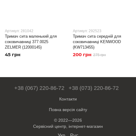
Артикул: 281042
Артикул: 292523
Тримач сита маленький для
Тримач сита середній для
соковичавниці 377.0025
соковичавниці KENWOOD
ZELMER (12000145)
(KW713455)
45 грн
200 грн
275 грн
+38 (067) 220-86-72
+38 (073) 220-86-72
Контакти
Повна версія сайту
© 2022—2026
Сервісний центр, інтернет-магазин
Укр
Рус