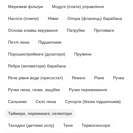
Мережеві фільтри
Модулі (плати) управління
Насоси (помпи)
Ніжки
Опора (фланець) барабана
Основа клавіш керування
Патрубки
Противаги
Петлі люка
Підшипники
Порошкоприймачі (дозатори)
Пружини
Ребра (активатори) барабана
Реле рівня води (пресостат)
Ремені
Різне
Ручка
Ручки люка, гачки, защібки
Ручки перемикання
Сальники
Скло люка
Супорти (блоки підшипників)
Таймери, перемикачі, селектори
Таходачі (датчики холу)
Тени
Термосенсори