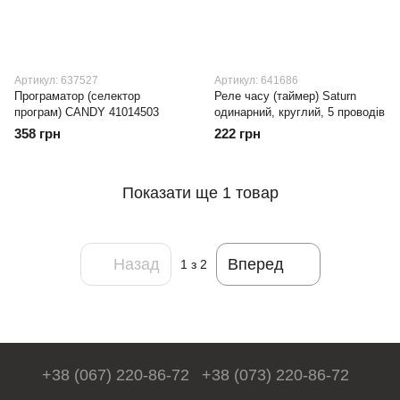
Артикул: 637527
Артикул: 641686
Програматор (селектор
Реле часу (таймер) Saturn
програм) CANDY 41014503
одинарний, круглий, 5 проводів
358 грн
222 грн
Показати ще 1 товар
Назад
Вперед
1
з 2
+38 (067) 220-86-72
+38 (073) 220-86-72