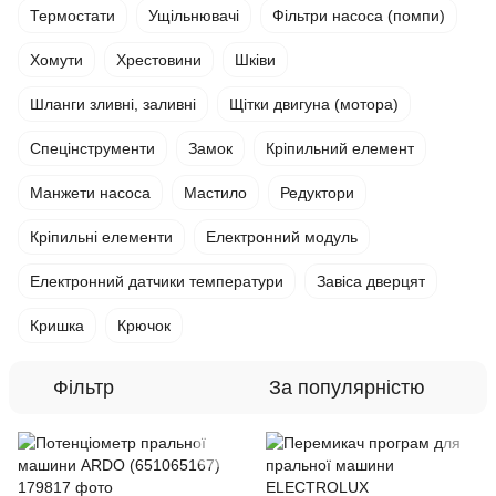
Термостати
Ущільнювачі
Фільтри насоса (помпи)
Хомути
Хрестовини
Шківи
Шланги зливні, заливні
Щітки двигуна (мотора)
Спецінструменти
Замок
Кріпильний елемент
Манжети насоса
Мастило
Редуктори
Кріпильні елементи
Електронний модуль
Електронний датчики температури
Завіса дверцят
Кришка
Крючок
Фільтр
За популярністю