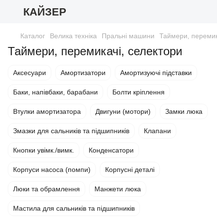
КАЙЗЕР
Каталог
Велика техніка
Пральні машини
Таймери, перемик
Таймери, перемикачі, селектори
Аксесуари
Амортизатори
Амортизуючі підставки
Баки, напівбаки, барабани
Болти кріплення
Втулки амортизатора
Двигуни (мотори)
Замки люка
Змазки для сальників та підшипників
Клапани
Кнопки увімк./вимк.
Конденсатори
Корпуси насоса (помпи)
Корпусні деталі
Люки та обрамлення
Манжети люка
Мастила для сальників та підшипників