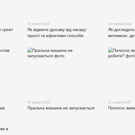
15 липня 2024
18 червня 2024
 греет
Як відмити духовку від нагару:
Як доглядати
прості та ефективні способи
витяжкою: де
26 грудня 2023
11 грудня 2023
тав
Пральна машина не запускається
Пилосос вими