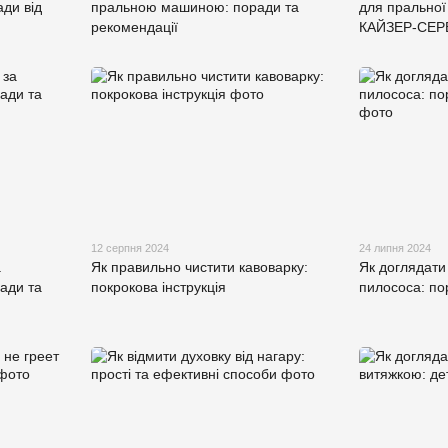
ади від
пральною машиною: поради та
для пральної
рекомендації
КАЙЗЕР-СЕР
12 серпня 2024
24 липня 2024
а
Як правильно чистити кавоварку:
Як доглядати
ади та
покрокова інструкція
пилососа: по