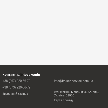
Контактна інформація
+38 (067) 220-86-72
info@kaiser-service.com.ua
+38 (073) 220-86-72
вул. Миколи Кібальчича, 2А, Київ,
Зворотний дзвінок
Україна, 02000
Карта проїзду