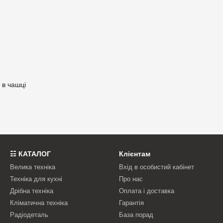
 в чашці
☷ КАТАЛОГ
Клієнтам
Велика техніка
Вхід в особистий кабінет
Техніка для кухні
Про нас
Дрібна техніка
Оплата і доставка
Кліматична техніка
Гарантія
Радіодеталь
База порад