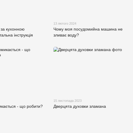
13 лютого 2024
 за кухонною
Чому моя посудомийна машина не
тальна інструкція
зливає воду?
15 листопада 2023
кається - що робити?
Дверцята духовки зламана