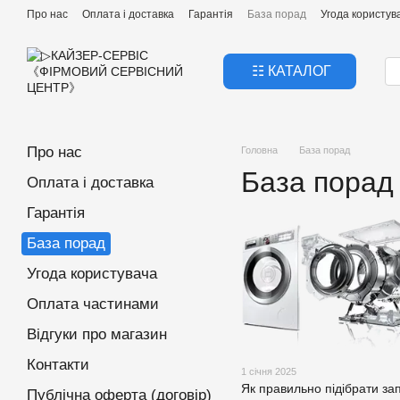
Перейти к основному контенту
Про нас
Оплата і доставка
Гарантія
База порад
Угода користув
☷ КАТАЛОГ
Про нас
Головна
База порад
База порад
Оплата і доставка
Гарантія
База порад
Угода користувача
Оплата частинами
Відгуки про магазин
Контакти
1 січня 2025
Як правильно підібрати за
Публічна оферта (договір)