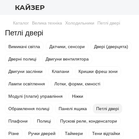
КАЙЗЕР
Каталог
Велика техніка
Холодильники
Петлі двері
Петлі двері
Вимикачі світла
Датчики, сенсори
Двері (дверцята)
Дверні полиці
Двигуни вентилятора
Двигуни заслінки
Клапани
Кришки фреш зони
Лампи освітлення
Лотки, форми, ємності
Модулі (плати) управління
Ніжки
Обрамлення полиці
Панелі ящика
Петлі двері
Плафони
Полиці
Пускові реле, конденсатори
Різне
Ручки дверей
Таймери
Тени відтайки