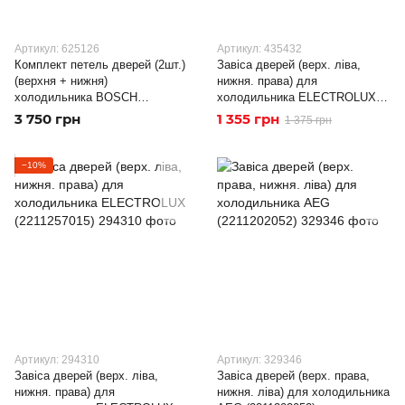
Артикул: 625126
Артикул: 435432
Комплект петель дверей (2шт.)
Завіса дверей (верх. ліва,
(верхня + нижня)
нижня. права) для
холодильника BOSCH
холодильника ELECTROLUX
(00481147)
(2211201054)
3 750 грн
1 355 грн
1 375 грн
−10%
Артикул: 294310
Артикул: 329346
Завіса дверей (верх. ліва,
Завіса дверей (верх. права,
нижня. права) для
нижня. ліва) для холодильника