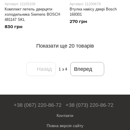
Артикул: 11105109
Артикул: 11200679
Комплект петель дверцяти
Втулка навісу двері Bosch
холодильника Siemens BOSCH
169301
481147 SKL
270 грн
830 грн
Показати ще 20 товарів
Назад
Вперед
1
з 4
+38 (067) 220-86-72
+38 (073) 220-86-72
Контакти
Повна версія сайту