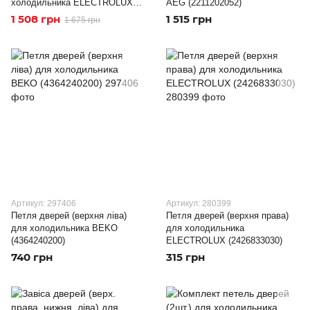
холодильника ELECTROLUX
AEG (2211202052)
(2211257015)
1 508 грн
1 515 грн
1 675 грн
Артикул: 297406
Артикул: 280399
Петля дверей (верхня ліва)
Петля дверей (верхня права)
для холодильника BEKO
для холодильника
(4364240200)
ELECTROLUX (2426833030)
740 грн
315 грн