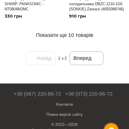
SHARP, PANASONIC -
холодильника DBZC-1210-1G6
NT0804M2MC
(SONXIE) Zanussi (4055088746)
330 грн
910 грн
Показати ще 10 товарів
Назад
Вперед
1
з 2
+38 (067) 220-86-72
+38 (073) 220-86-72
Контакти
Повна версія сайту
© 2022—2026