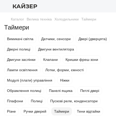
КАЙЗЕР
Каталог
Велика техніка
Холодильники
Таймери
Таймери
Вимикачі світла
Датчики, сенсори
Двері (дверцята)
Дверні полиці
Двигуни вентилятора
Двигуни заслінки
Клапани
Кришки фреш зони
Лампи освітлення
Лотки, форми, ємності
Модулі (плати) управління
Ніжки
Обрамлення полиці
Панелі ящика
Петлі двері
Плафони
Полиці
Пускові реле, конденсатори
Різне
Ручки дверей
Таймери
Тени відтайки