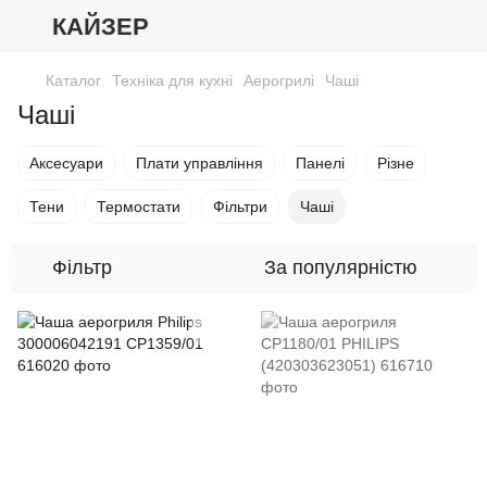
КАЙЗЕР
Каталог
Техніка для кухні
Аерогрилі
Чаші
Чаші
Аксесуари
Плати управління
Панелі
Різне
Тени
Термостати
Фільтри
Чаші
Фільтр
За популярністю