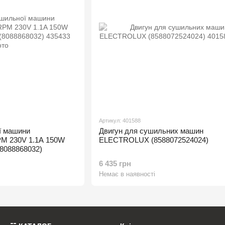
Артикул: 401588
ї машини
Двигун для сушильних машин
M 230V 1.1A 150W
ELECTROLUX (8588072524024)
8088868032)
6 435 грн
Немає в наявності