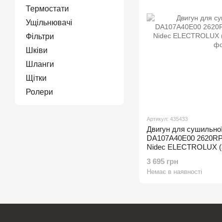
Термостати
Ущільнювачі
Фільтри
Шківи
Шланги
Щітки
Ролери
Артикул: 435433
Двигун для сушильно
DA107A40E00 2620RP
Nidec ELECTROLUX (
3 695 грн
Немає в наявності