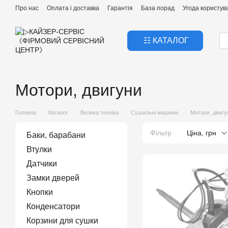
Перейти к основному контенту
Про нас
Оплата і доставка
Гарантія
База порад
Угода користув
☷ КАТАЛОГ
Мотори, двигуни
Головна
Каталог
Велика техніка
Сушильні машини
Мотори, двигу
Фільтр
Ціна, грн
Баки, барабани
Втулки
Датчики
Замки дверей
Кнопки
Конденсатори
Корзини для сушки