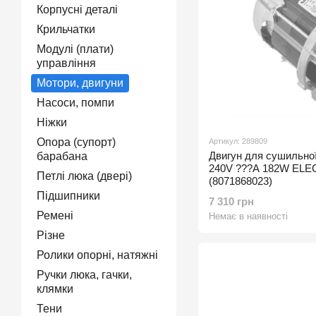
Корпусні деталі
Крильчатки
Модулі (плати)
управління
Мотори, двигуни
Насоси, помпи
Ніжки
Опора (супорт)
Артикул: 289809
Двигун для сушильн
барабана
240V ???A 182W EL
Петлі люка (двері)
(8071868023)
Підшипники
7 310 грн
Ремені
Немає в наявності
Різне
Ролики опорні, натяжні
Ручки люка, гачки,
клямки
Тени