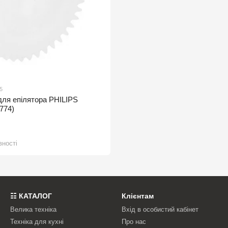
5
ля епілятора PHILIPS
774)
вності
☷ КАТАЛОГ
Клієнтам
Велика техніка
Вхід в особистий кабінет
Техніка для кухні
Про нас