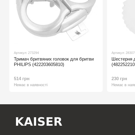
Артикул: 273294
Артикул: 28307
Тримач бритвяних головок для бритви
Шестерня д
PHILIPS (422203605810)
(482252210
514 грн
230 грн
Немає в наявності
Немає в ная