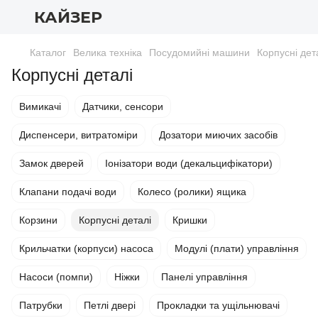
КАЙЗЕР
Каталог
Велика техніка
Посудомийні машини
Корпусні дет
Корпусні деталі
Вимикачі
Датчики, сенсори
Диспенсери, витратоміри
Дозатори миючих засобів
Замок дверей
Іонізатори води (декальцифікатори)
Клапани подачі води
Колесо (ролики) ящика
Корзини
Корпусні деталі
Кришки
Крильчатки (корпуси) насоса
Модулі (плати) управління
Насоси (помпи)
Ніжки
Панелі управління
Патрубки
Петлі двері
Прокладки та ущільнювачі