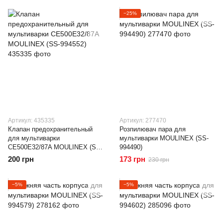
−25%
Артикул: 435335
Артикул: 277470
Клапан предохранительный
Розпилювач пара для
для мультиварки
мультиварки MOULINEX (SS-
CE500E32/87A MOULINEX (SS-
994490)
994552)
200 грн
173 грн
230 грн
−5%
−5%