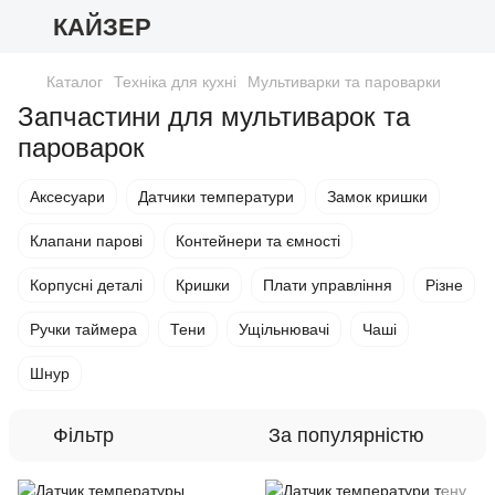
КАЙЗЕР
Каталог
Техніка для кухні
Мультиварки та пароварки
Запчастини для мультиварок та
пароварок
Аксесуари
Датчики температури
Замок кришки
Клапани парові
Контейнери та ємності
Корпусні деталі
Кришки
Плати управління
Різне
Ручки таймера
Тени
Ущільнювачі
Чаші
Шнур
Фільтр
За популярністю