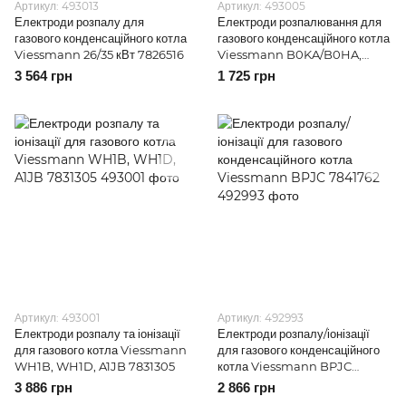
Артикул: 493013
Артикул: 493005
Електроди розпалу для
Електроди розпалювання для
газового конденсаційного котла
газового конденсаційного котла
Viessmann 26/35 кВт 7826516
Viessmann B0KA/B0HA,
B1КF/B1HF 7867222
3 564 грн
1 725 грн
Артикул: 493001
Артикул: 492993
Електроди розпалу та іонізації
Електроди розпалу/іонізації
для газового котла Viessmann
для газового конденсаційного
WH1B, WH1D, A1JB 7831305
котла Viessmann BPJC
7841762
3 886 грн
2 866 грн