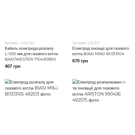
Артикул: 494094
Артикул: 492517
Кабель електрода розпалу
Електрод іонізації для газового
L=250 мм для газового котла
котла BIASI M160 BI1313104
BAXI/WESTEN 710430800
670 грн
407 грн