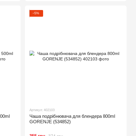
−5%
Артикул: 402103
500ml
Чаша подрібнювача для блендера 800ml
GORENJE (534852)
355 грн
374 грн