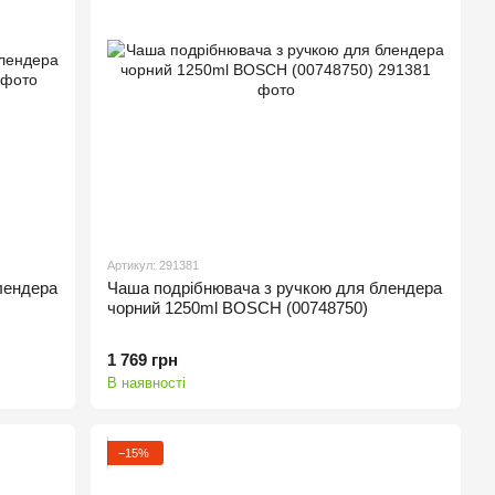
Артикул: 291381
лендера
Чаша подрібнювача з ручкою для блендера
чорний 1250ml BOSCH (00748750)
1 769 грн
В наявності
−15%