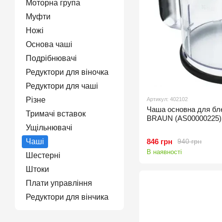
Моторна група
Муфти
Ножі
Основа чаші
Подрібнювачі
Редуктори для віночка
Редуктори для чаші
Різне
Артикул: 402102
Чаша основна для бл
Тримачі вставок
BRAUN (AS00000225)
Ущільнювачі
846 грн
Чаші
940 грн
В наявності
Шестерні
Штоки
Плати управління
Редуктори для вінчика