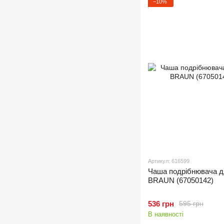
−10%
Артикул: 616599
Чаша подрібнювача д
BRAUN (67050142)
536 грн
595 грн
В наявності