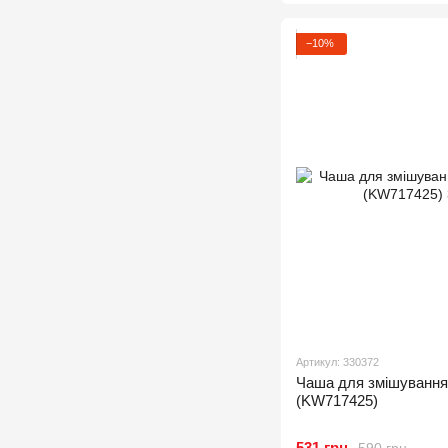
−10%
Артикул: 330372
Чаша для змішуванн
(KW717425)
531 грн
590 грн