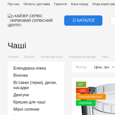
Перейти к основному контенту
Про нас
Оплата і доставка
Гарантія
База порад
Угода користув
☷ КАТАЛОГ
Чаші
Головна
Каталог
Техніка для кухні
Блендери та міксери
Чаші
Фільтр
Ціна, грн
Блендерна ніжка
Віночки
Вставки (терки), диски,
ХІТ
насадки
−10%
Двигуни
РЕКОМЕНДУЄМО
Кришки для чаші
ORIGINAL
Мірні склянки