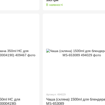
В наявності
Артикул: 494029
50ml HC для
Чаша (скляна) 1500ml для блендер
00004190)
MS-653089