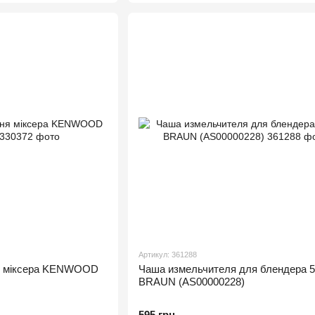
Артикул: 361288
я міксера KENWOOD
Чаша измельчителя для блендера 
BRAUN (AS00000228)
595 грн