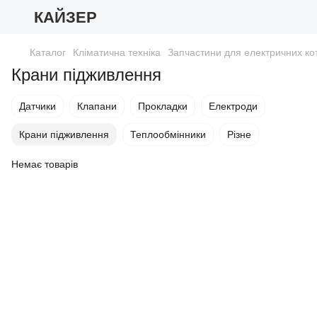
КАЙЗЕР
Каталог
Кліматична техніка
Запчастини для електричних кот
Крани підживлення
Датчики
Клапани
Прокладки
Електроди
Крани підживлення
Теплообмінники
Різне
Немає товарів