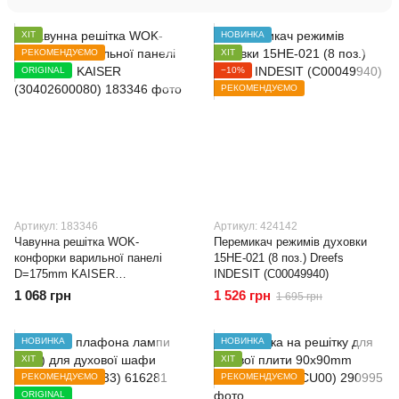
ХІТ
НОВИНКА
РЕКОМЕНДУЄМО
ХІТ
ORIGINAL
−10%
РЕКОМЕНДУЄМО
Артикул: 183346
Артикул: 424142
Чавунна решітка WOK-
Перемикач режимів духовки
конфорки варильної панелі
15HE-021 (8 поз.) Dreefs
D=175mm KAISER
INDESIT (C00049940)
(30402600080)
1 068 грн
1 526 грн
1 695 грн
НОВИНКА
НОВИНКА
ХІТ
ХІТ
РЕКОМЕНДУЄМО
РЕКОМЕНДУЄМО
ORIGINAL