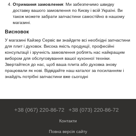
Отримання замовлення
: Ми забезпечимо швидку
доставку вашого замовлення по Києву і всій Україні. Ви
також можете забрати запчастини самостійно в нашому
магазині.
Висновок
У магазині Кайзер Сервіс ви знайдете всі необхідні запчастини
для плит і духовок. Висока якість продукції, професійні
консультації і зручність замовлення роблять нас найкращим
вибором для обслуговування вашої кухонної техніки.
Звертайтеся до нас, щоб ваша плита або духовка знову
працювали як нові. Відвідайте наш каталог за
посиланням
і
знайдіть потрібні запчастини вже сьогодні
+38 (067) 220-86-72
+38 (073) 220-86-72
Контакти
Повна версія сайту