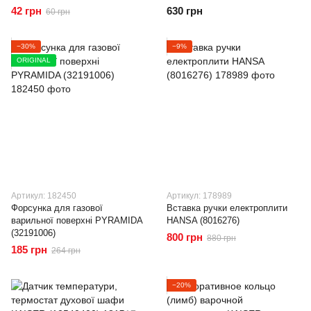
42 грн
630 грн
60 грн
−30%
−9%
ORIGINAL
Артикул: 182450
Артикул: 178989
Форсунка для газової
Вставка ручки електроплити
варильної поверхні PYRAMIDA
HANSA (8016276)
(32191006)
800 грн
880 грн
185 грн
264 грн
−20%