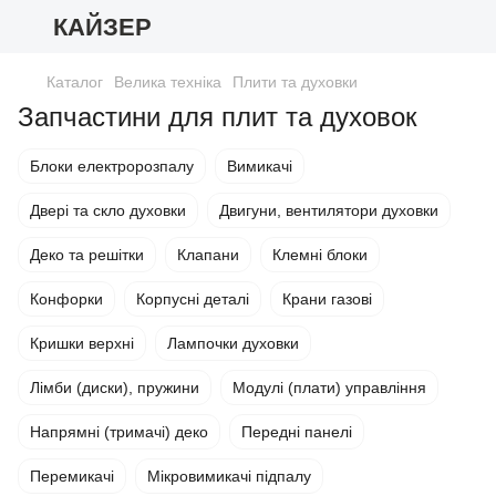
КАЙЗЕР
Каталог
Велика техніка
Плити та духовки
Запчастини для плит та духовок
Блоки електророзпалу
Вимикачі
Двері та скло духовки
Двигуни, вентилятори духовки
Деко та решітки
Клапани
Клемні блоки
Конфорки
Корпусні деталі
Крани газові
Кришки верхні
Лампочки духовки
Лімби (диски), пружини
Модулі (плати) управління
Напрямні (тримачі) деко
Передні панелі
Перемикачі
Мікровимикачі підпалу