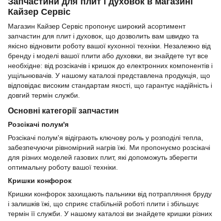
Запчастини для плит і духовок в магазині
Кайзер Сервіс
Магазин Кайзер Сервіс пропонує широкий асортимент
запчастин для плит і духовок, що дозволить вам швидко та
якісно відновити роботу вашої кухонної техніки. Незалежно від
бренду і моделі вашої плити або духовки, ви знайдете тут все
необхідне: від розсікачів і кришок до електронних компонентів і
ущільнювачів. У нашому каталозі представлена продукція, що
відповідає високим стандартам якості, що гарантує надійність і
довгий термін служби.
Основні категорії запчастин
Розсікачі полум'я
Розсікачі полум'я відіграють ключову роль у розподілі тепла,
забезпечуючи рівномірний нагрів їжі. Ми пропонуємо розсікачі
для різних моделей газових плит, які допоможуть зберегти
оптимальну роботу вашої техніки.
Кришки конфорок
Кришки конфорок захищають пальники від потрапляння бруду
і залишків їжі, що сприяє стабільній роботі плити і збільшує
термін її служби. У нашому каталозі ви знайдете кришки різних