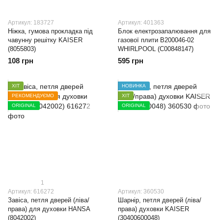
Артикул: 183727
Артикул: 401363
Ніжка, гумова прокладка під
Блок електрозапалювання для
чавунну решітку KAISER
газової плити B200046-02
(8055803)
WHIRLPOOL (C00848147)
108 грн
595 грн
ХІТ
НОВИНКА
РЕКОМЕНДУЄМО
ХІТ
ORIGINAL
ORIGINAL
1
Артикул: 616272
Артикул: 360530
Завіса, петля дверей (ліва/
Шарнір, петля дверей (ліва/
права) для духовки HANSA
права) духовки KAISER
(8042002)
(30400600048)