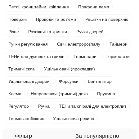
Петлі, кронштейни, кріплення
Плафони ламп
Поверхні
Проводи та роз'єми
Решітки на поверхню
Різне
Розсікачі та кришки
Ручки дверей
Ручки регулювання
Свічі електророзпалу
Таймери
ТЕНи для духовок та грилів
Термопари
Термостати
Тримачі скла
Ущільнювачі (прокладки)
Ущільнювачі дверей
Форсунки
Вентилятор
Клема
Направляючі (тримачі) деко
Пружина
Регулятор
Ручка
ТЕНи та спіралі для електроплит
Термозапобіжник
Ущільнююча резина
Фільтр
За популярністю