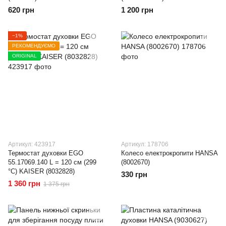
620 грн
1 200 грн
−1%
РЕКОМЕНДУЄМО
ORIGINAL
Артикул: 423917
Артикул: 178706
Термостат духовки EGO
Колесо електрокропити HANSA
55.17069.140 L = 120 см (299
(8002670)
°C) KAISER (8032828)
330 грн
1 360 грн
1 375 грн