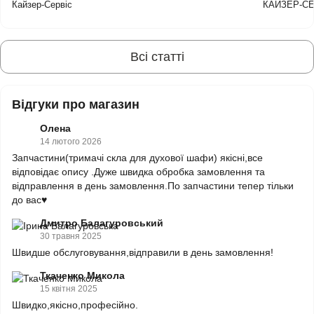
Кайзер-Сервіс
КАЙЗЕР-С
Всі статті
Відгуки про магазин
Олена
14 лютого 2026
Запчастини(тримачі скла для духової шафи) якісні,все
відповідає опису .Дуже швидка обробка замовлення та
відправлення в день замовлення.По запчастини тепер тільки
до вас♥️
Дмитро Балагуровський
30 травня 2025
Швидше обслуговування,відправили в день замовлення!
Ткаченко Микола
15 квітня 2025
Швидко,якісно,професійно.