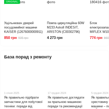
ORIGINAL
Ущільнювач дверей
Помпа циркуляційна 60W
Блок
посудомийної машини
M233 Askoll INDESIT,
електрозапа
KAISER (12676000000911)
ARISTON (C00302796)
MIFLEX W10T
HANSA (8049
850 грн
4 273 грн
774 грн
935 грн
860
База порад з ремонту
1 січня 2025
17 грудня 2024
5 грудня 2024
Як правильно підібрати
Як правильно доглядати
Як правильн
запчастини для побутової
за пральною машиною:
хрестовину
техніки: поради від
поради та рекомендації
машини – п