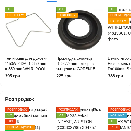
ХІТ
ХІТ
ХІТ
HIGH COPY
HIGH COPY
РЕКОМЕНДУ
HIGH COPY
Тен нижній для духовки
Прокладка фланець
Вентилятор 
1150W 230V B=350 mm L
D=36/74mm, отвор. зі
Frost крильч
= 350 mm WHIRLPOOL
зміщенням GORENJE
D=100mm S
(480121100591)
(580477)
WHIRLPOOL
395 грн
225 грн
388 грн
(48193617001
Розпродаж
РОЗПРОДАЖ
РОЗПРОДАЖ
РОЗПРОДАЖ
ХІТ
ХІТ
НОВИНКА
−9%
ХІТ
РЕКОМЕНДУЄМО
−10%