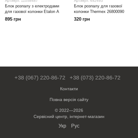
Артикул: 11058487
Артикул: 492493
Блок розпалу з електродами
Блок розпалу для газової
для газової колонки Etalon А
колонки Thermex 26800090
895 грн
320 грн
+38 (067) 220-86-72
+38 (073) 220-86-72
Контакти
Повна версія сайту
© 2022—2026
Сервісний центр, інтернет-магазин
Укр
Рус