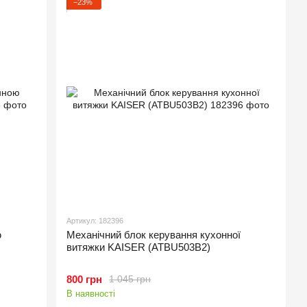
−23%
Артикул: 182396
ю
Механічний блок керування кухонної
витяжки KAISER (ATBU503B2)
800 грн
1 045 грн
В наявності