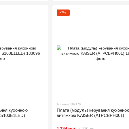
−7%
Артикул: 182170
ання кухонною
Плата (модуль) керування кухонно
TS103E1LED)
витяжкою KAISER (ATPCBPH001)
1 744 грн
1 875 грн