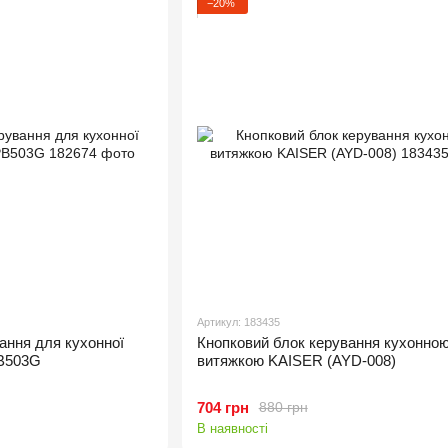
−20%
Артикул: 183435
ання для кухонної
Кнопковий блок керування кухонно
B503G
витяжкою KAISER (AYD-008)
704 грн
880 грн
В наявності