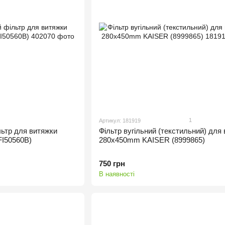
1
Артикул: 181919
ьтр для витяжки
Фільтр вугільний (текстильний) для
I50560B)
280x450mm KAISER (8999865)
750 грн
В наявності