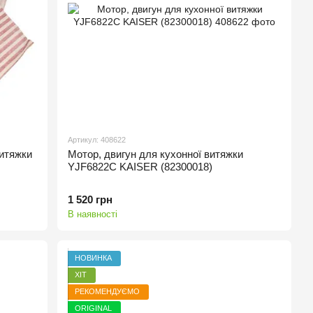
Артикул: 408622
витяжки
Мотор, двигун для кухонної витяжки
YJF6822C KAISER (82300018)
1 520 грн
В наявності
НОВИНКА
ХІТ
РЕКОМЕНДУЄМО
ORIGINAL