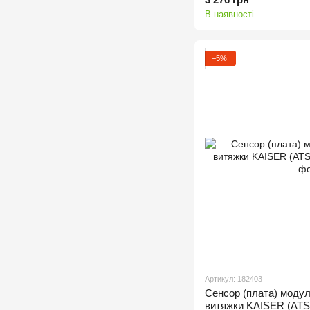
В наявності
−5%
Артикул: 182403
Сенсор (плата) модул
витяжки KAISER (AT