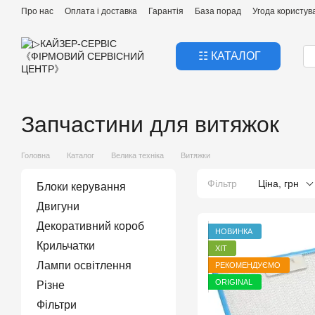
Перейти к основному контенту
Про нас
Оплата і доставка
Гарантія
База порад
Угода користув
☷ КАТАЛОГ
Запчастини для витяжок
Головна
Каталог
Велика техніка
Витяжки
Фільтр
Ціна, грн
Блоки керування
Двигуни
Декоративний короб
НОВИНКА
Крильчатки
ХІТ
Лампи освітлення
РЕКОМЕНДУЄМО
ORIGINAL
Різне
Фільтри