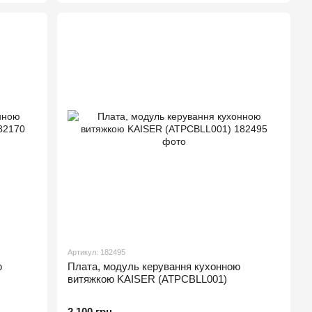
Артикул: 182495
ю
Плата, модуль керування кухонною
витяжкою KAISER (ATPCBLL001)
2 100 грн