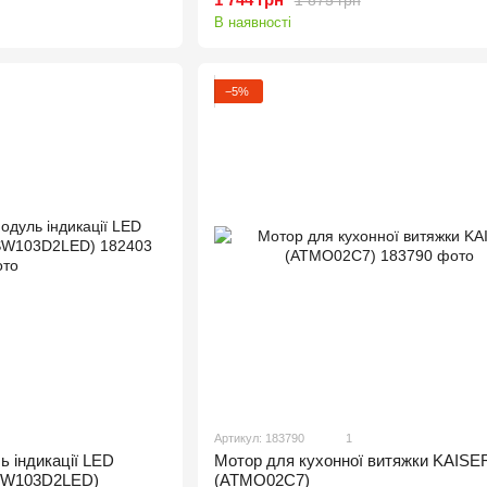
В наявності
−5%
Артикул: 183790
1
ь індикації LED
Мотор для кухонної витяжки KAISE
SW103D2LED)
(ATMO02C7)