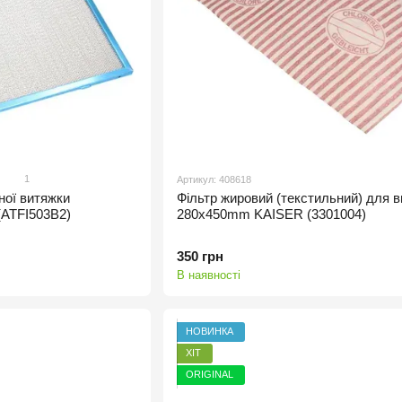
1
Артикул: 408618
ної витяжки
Фільтр жировий (текстильний) для 
(ATFI503B2)
280x450mm KAISER (3301004)
350 грн
В наявності
НОВИНКА
ХІТ
ORIGINAL