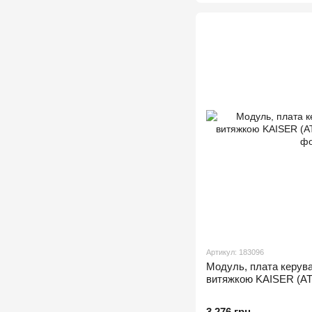
Артикул: 183096
Модуль, плата керув
витяжкою KAISER (A
3 276 грн