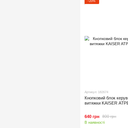
−20%
Артикул: 182674
Кнопковий блок керув
витяжки KAISER ATP
640 грн
800 грн
В наявності