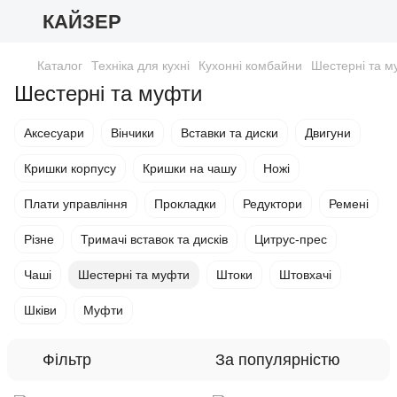
КАЙЗЕР
Каталог
Техніка для кухні
Кухонні комбайни
Шестерні та м
Шестерні та муфти
Аксесуари
Вінчики
Вставки та диски
Двигуни
Кришки корпусу
Кришки на чашу
Ножі
Плати управління
Прокладки
Редуктори
Ремені
Різне
Тримачі вставок та дисків
Цитрус-прес
Чаші
Шестерні та муфти
Штоки
Штовхачі
Шківи
Муфти
Фільтр
За популярністю