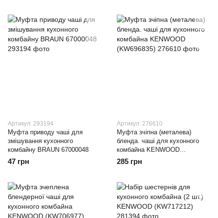
Артикул: 293194
Артикул: 276610
Муфта приводу чаші для
Муфта зчіпна (металева)
змішування кухонного
бленда. чаші для кухонного
комбайну BRAUN 67000048
комбайна KENWOOD
(KW696835)
47 грн
285 грн